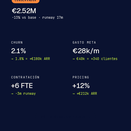
CONSERVADOR
€2.52M
-13% vs base · runway 17m
CHURN
GASTO META
2.1%
€28k/m
→ 1.8% = +€180k ARR
→ €40k = +340 clientes
CONTRATACIÓN
PRICING
+6 FTE
+12%
→ -3m runway
→ +€212k ARR
Ver forecast completo →