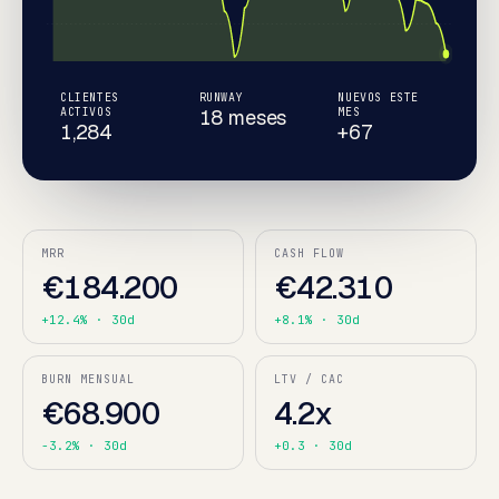
CLIENTES
RUNWAY
NUEVOS ESTE
ACTIVOS
18 meses
MES
1,284
+67
MRR
CASH FLOW
€184.200
€42.310
+12.4%
· 30d
+8.1%
· 30d
BURN MENSUAL
LTV / CAC
€68.900
4.2x
-3.2%
· 30d
+0.3
· 30d