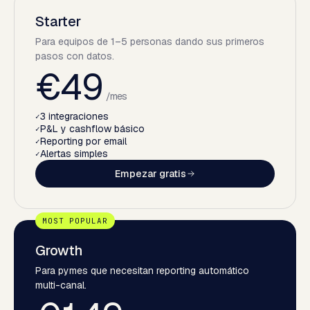
Starter
Para equipos de 1–5 personas dando sus primeros
pasos con datos.
€49
/
mes
3 integraciones
✓
P&L y cashflow básico
✓
Reporting por email
✓
Alertas simples
✓
Empezar gratis
Growth
Para pymes que necesitan reporting automático
multi-canal.