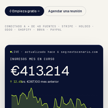
Empieza gratis
Agendar una reunión
CONECTADO A + DE 40 FUENTES · STRIPE · HOLDED ·
ODOO · SHOPIFY · BBVA · PAYPAL
LIVE · actualizado hace 6 seg
nextscenario.com
INGRESOS MES EN CURSO
€
413.329
vs. €367,100 mes anterior
↑ 12.4%