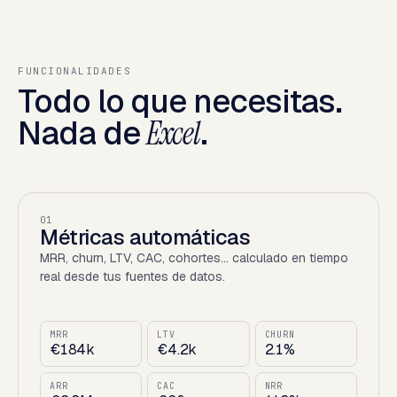
FUNCIONALIDADES
Todo lo que necesitas.
Nada de
Excel
.
01
Métricas automáticas
MRR, churn, LTV, CAC, cohortes... calculado en tiempo
real desde tus fuentes de datos.
MRR
LTV
CHURN
€184k
€4.2k
2.1%
ARR
CAC
NRR