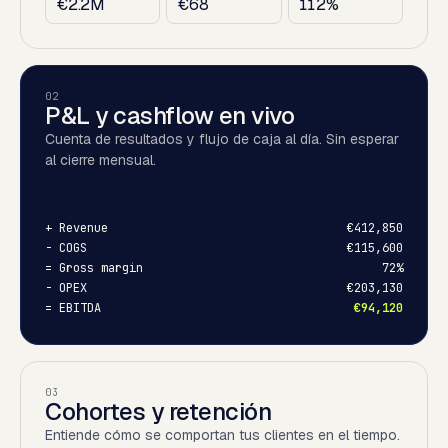
€2.2M
€68
112%
02
P&L y cashflow en vivo
Cuenta de resultados y flujo de caja al día. Sin esperar
al cierre mensual.
+
Revenue
€412,850
-
COGS
€115,600
=
Gross margin
72%
-
OPEX
€203,130
=
EBITDA
€94,120
03
Cohortes y retención
Entiende cómo se comportan tus clientes en el tiempo.