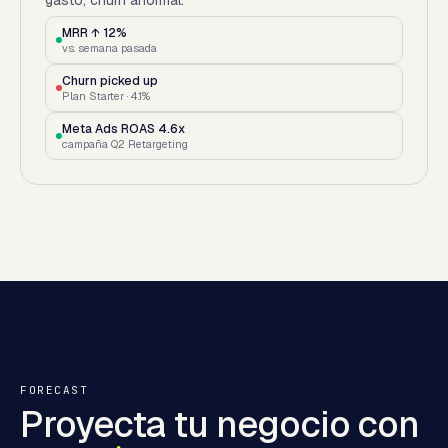
gasto, churn anormal.
MRR ↑ 12%
vs. semana pasada
Churn picked up
Plan Starter · 4.1%
Meta Ads ROAS 4.6x
campaña Q2 Retargeting
FORECAST
Proyecta tu negocio con