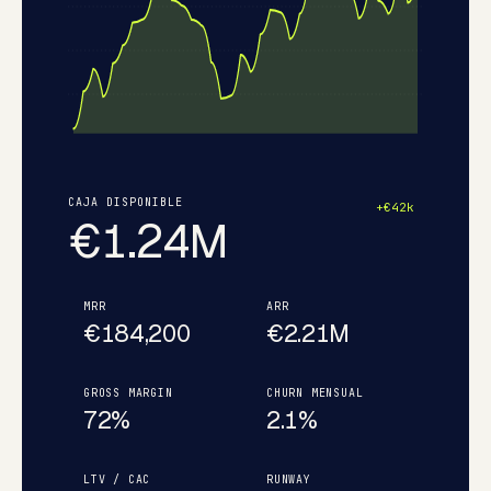
CAJA DISPONIBLE
+€42k
€1.24M
MRR
ARR
€184,200
€2.21M
GROSS MARGIN
CHURN MENSUAL
72%
2.1%
LTV / CAC
RUNWAY