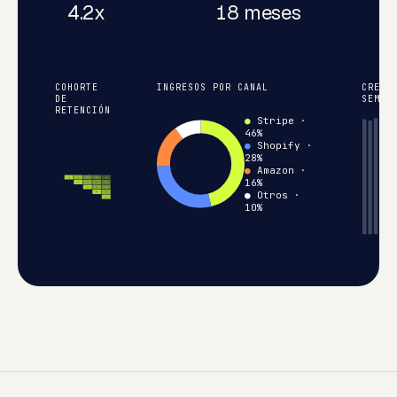
4.2x
18 meses
COHORTE
INGRESOS POR CANAL
CRECI
DE
SEMAN
RETENCIÓN
●
Stripe ·
46%
●
Shopify ·
28%
●
Amazon ·
80
69
52
44
30
16%
81
63
56
44
79
63
53
●
Otros
·
80
66
77
10%