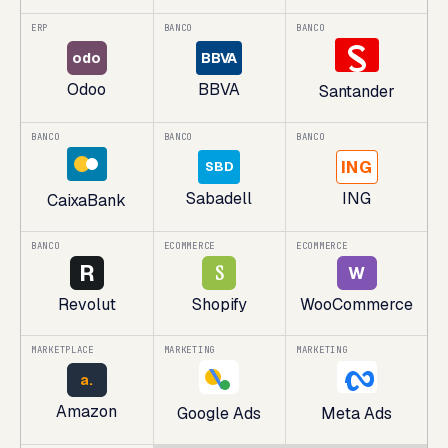
ERP
BANCO
BANCO
odo
BBVA
Odoo
BBVA
Santander
BANCO
BANCO
BANCO
ING
SBD
Sabadell
ING
CaixaBank
BANCO
ECOMMERCE
ECOMMERCE
R
S
W
Revolut
Shopify
WooCommerce
MARKETPLACE
MARKETING
MARKETING
a.
Amazon
Google Ads
Meta Ads