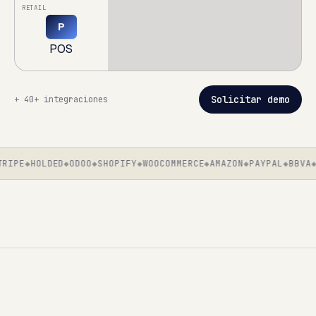
RETAIL
P
POS
Solicitar demo
+
40+ integraciones
RIPE
HOLDED
ODOO
SHOPIFY
WOOCOMMERCE
AMAZON
PAYPAL
BBVA