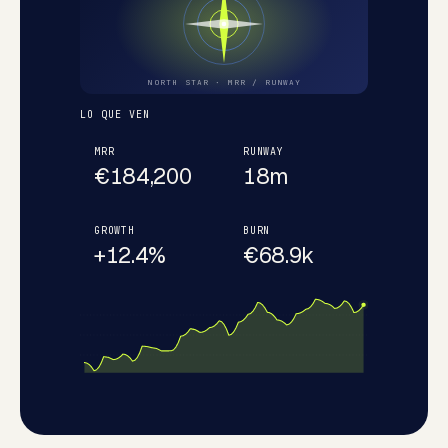
NORTH STAR · MRR / RUNWAY
LO QUE VEN
MRR
RUNWAY
€184,200
18m
GROWTH
BURN
+12.4%
€68.9k