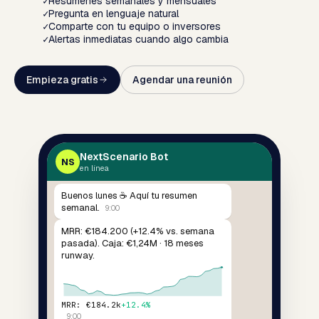
✓
Resúmenes semanales y mensuales
✓
Pregunta en lenguaje natural
✓
Comparte con tu equipo o inversores
✓
Alertas inmediatas cuando algo cambia
Empieza gratis
Agendar una reunión
NextScenario Bot
NS
en línea
Buenos lunes ☕ Aquí tu resumen
semanal.
9:00
MRR: €184.200 (+12.4% vs. semana
pasada). Caja: €1,24M · 18 meses
runway.
MRR: €184.2k
+12.4%
9:00