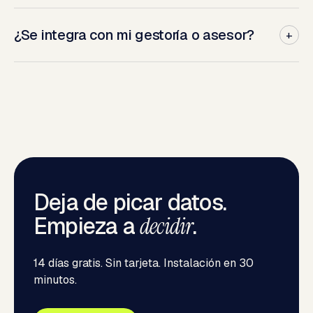
Sí. Exporta a CSV, Excel, Google Sheets o conecta tu BI
favorito vía API. Tus datos son tuyos.
¿Se integra con mi gestoría o asesor?
+
Sí. Damos acceso limitado a tu asesor y exportamos
directamente a los formatos más comunes (A3, Sage,
Contasol).
Deja de picar datos.
Empieza a
decidir
.
14 días gratis. Sin tarjeta. Instalación en 30
minutos.