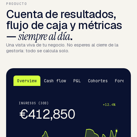
PRODUCTO
Cuenta de resultados,
flujo de caja y métricas
—
siempre al día
.
Una vista viva de tu negocio. No esperes al cierre de la
gestoría: todo se calcula solo.
Overview
Cash flow
P&L
Cohortes
Forecast
INGRESOS (30D)
+12.4%
€412,850