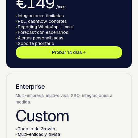
€149
/
mes
Integraciones ilimitadas
✓
P&L, cashflow, cohortes
✓
Reporting WhatsApp + email
✓
Forecast con escenarios
✓
Alertas personalizadas
✓
Soporte prioritario
✓
Probar 14 días
Enterprise
Multi-empresa, multi-divisa, SSO, integraciones a
medida.
Custom
Todo lo de Growth
✓
Multi-entidad y divisa
✓