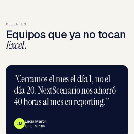
CLIENTES
Equipos que ya no tocan
Excel
.
"
Cerramos el mes el día 1, no el
día 20. NextScenario nos ahorró
40 horas al mes en reporting.
"
Lucía Martín
LM
CFO · Mintly