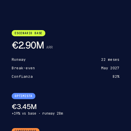
ESCENARIO BASE
€2.90M
ARR
Runway
22
meses
Break-even
May 2027
Confianza
82%
OPTIMISTA
€3.45M
+19% vs base · runway 28m