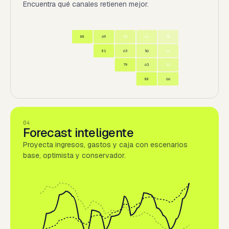
Encuentra qué canales retienen mejor.
80
69
52
44
30
81
63
56
44
79
63
53
80
66
04
Forecast inteligente
Proyecta ingresos, gastos y caja con escenarios
base, optimista y conservador.