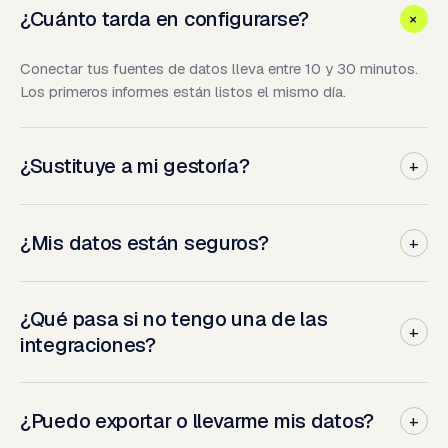
¿Cuánto tarda en configurarse?
+
Conectar tus fuentes de datos lleva entre 10 y 30 minutos.
Los primeros informes están listos el mismo día.
¿Sustituye a mi gestoría?
+
No. NextScenario te da visibilidad en tiempo real de tu
negocio. Tu gestoría sigue haciendo la presentación fiscal,
¿Mis datos están seguros?
+
pero tú ya no esperas al cierre para decidir.
Cifrado en reposo y en tránsito, ISO 27001 y cumplimiento
RGPD. Solo leemos datos: nunca modificamos nada en tus
¿Qué pasa si no tengo una de las
+
fuentes.
integraciones?
Tenemos +40 integraciones nativas y conectores para
cualquier API. Si usas algo poco común, lo añadimos en 2–
¿Puedo exportar o llevarme mis datos?
+
3 semanas.