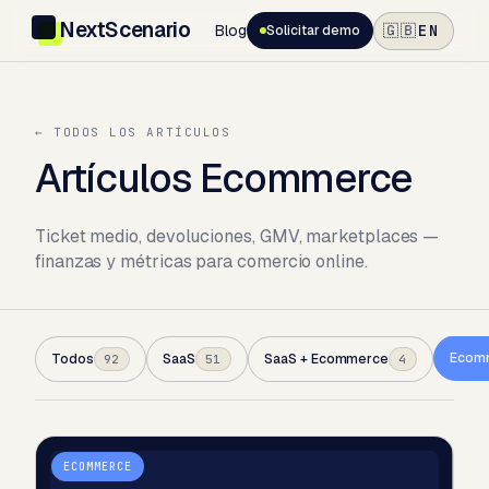
NextScenario
Blog
EN
🇬🇧
Solicitar demo
← TODOS LOS ARTÍCULOS
Artículos Ecommerce
Ticket medio, devoluciones, GMV, marketplaces —
finanzas y métricas para comercio online.
Ecom
Todos
SaaS
SaaS + Ecommerce
92
51
4
ECOMMERCE