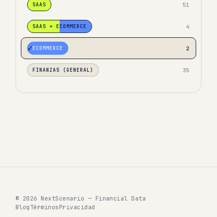
51
SAAS
4
SAAS + ECOMMERCE
2
ECOMMERCE
35
FINANZAS (GENERAL)
© 2026 NextScenario — Financial Data
Blog
Términos
Privacidad