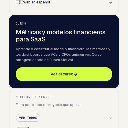
🇪🇸
Web en español
CURSO
Métricas y modelos financieros
para SaaS
Aprende a construir el modelo financiero, las métricas y
los dashboards que VCs y CFOs quieren ver. Curso
autogestionado de Rubén Marzal.
Ver el curso
MODELOS DE NEGOCIO
Filtra por el tipo de negocio que aplica:
92
VER TODOS