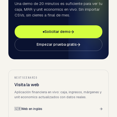
Una demo de 20 minutos es suficiente para ver tu
caja, MRR y unit economics en vivo. Sin importar
CSVs, sin cierres a final de mes.
Solicitar demo
Empezar prueba gratis
NEXTSCENARIO
Visita la web
Aplicación financiera en vivo: caja, ingresos, márgenes y
unit economics actualizados con datos reales.
🇬🇧
Web en inglés