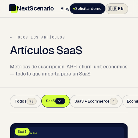
NextScenario
Blog
EN
🇬🇧
Solicitar demo
← TODOS LOS ARTÍCULOS
Artículos SaaS
Métricas de suscripción, ARR, churn, unit economics
— todo lo que importa para un SaaS.
SaaS
Todos
51
SaaS + Ecommerce
Ecom
92
4
SAAS