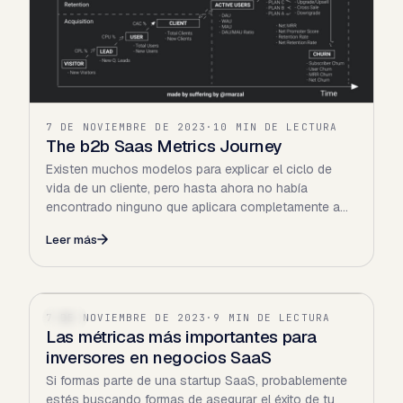
7 DE NOVIEMBRE DE 2023
·
10 MIN DE LECTURA
The b2b Saas Metrics Journey
Existen muchos modelos para explicar el ciclo de
vida de un cliente, pero hasta ahora no había
encontrado ninguno que aplicara completamente a
un modelo Saas …
Leer más
7 DE NOVIEMBRE DE 2023
·
9 MIN DE LECTURA
SAAS
Las métricas más importantes para
inversores en negocios SaaS
Si formas parte de una startup SaaS, probablemente
estés buscando formas de asegurar el éxito de tu