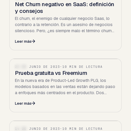
Net Churn negativo en SaaS: definición
y consejos
El churn, el enemigo de cualquier negocio Saas, lo
contrario a la retención. Es un asesino de negocios
silencioso. Pero, ¿es siempre malo el término churn?
Pues…
Leer más
22 DE JUNIO DE 2023
·
10 MIN DE LECTURA
SAAS
Prueba gratuita vs Freemium
En la nueva era de Product-Led Growth PLG, los
modelos basados en las ventas están dejando paso
a enfoques más centrados en el producto. Dos
conceptos clave que…
Leer más
14 DE JUNIO DE 2023
·
10 MIN DE LECTURA
SAAS