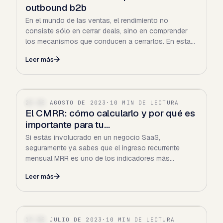
outbound b2b
En el mundo de las ventas, el rendimiento no
consiste sólo en cerrar deals, sino en comprender
los mecanismos que conducen a cerrarlos. En esta
guía avanzada…
Leer más
25 DE AGOSTO DE 2023
·
10 MIN DE LECTURA
SAAS
El CMRR: cómo calcularlo y por qué es
importante para tu…
Si estás involucrado en un negocio SaaS,
seguramente ya sabes que el ingreso recurrente
mensual MRR es uno de los indicadores más
importantes para medir la salud…
Leer más
19 DE JULIO DE 2023
·
10 MIN DE LECTURA
SAAS