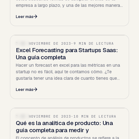
empresa a largo plazo, y una de las mejores maneras
de…
Leer más
7 DE NOVIEMBRE DE 2023
·
9 MIN DE LECTURA
SAAS
Excel Forecasting para Startups Saas:
Una guía completa
Hacer un forecast en excel para las métricas en una
startup no es fácil, aquí te contamos cómo. ¿Te
gustaría tener una idea clara de cuanto tienes que
vender…
Leer más
7 DE NOVIEMBRE DE 2023
·
10 MIN DE LECTURA
SAAS
Qué es la analítica de producto: Una
guía completa para medir y
El concepto de análisis de productos se refiere a la