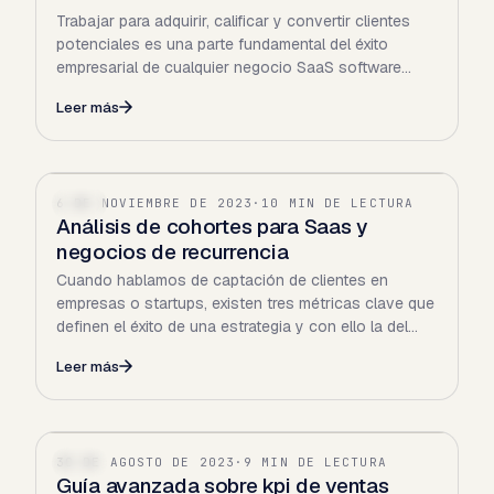
Trabajar para adquirir, calificar y convertir clientes
potenciales es una parte fundamental del éxito
empresarial de cualquier negocio SaaS software
como…
Leer más
6 DE NOVIEMBRE DE 2023
·
10 MIN DE LECTURA
SAAS
Análisis de cohortes para Saas y
negocios de recurrencia
Cuando hablamos de captación de clientes en
empresas o startups, existen tres métricas clave que
definen el éxito de una estrategia y con ello la del
negocio: el…
Leer más
30 DE AGOSTO DE 2023
·
9 MIN DE LECTURA
SAAS
Guía avanzada sobre kpi de ventas