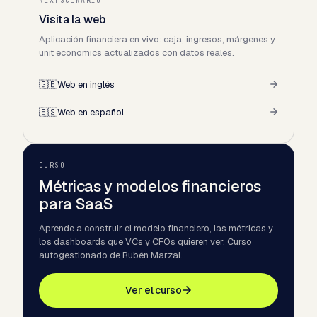
NEXTSCENARIO
Visita la web
Aplicación financiera en vivo: caja, ingresos, márgenes y
unit economics actualizados con datos reales.
🇬🇧
Web en inglés
🇪🇸
Web en español
CURSO
Métricas y modelos financieros
para SaaS
Aprende a construir el modelo financiero, las métricas y
los dashboards que VCs y CFOs quieren ver. Curso
autogestionado de Rubén Marzal.
Ver el curso