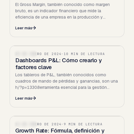
El Gross Margin, también conocido como margen
bruto, es un indicador financiero que mide la
eficiencia de una empresa en la producción y
distribución de sus…
Leer más
25 DE ENERO DE 2024
·
10 MIN DE LECTURA
FINANZAS
Dashboards P&L: Cómo crearlo y
factores clave
Los tableros de P&L, también conocidos como
cuadros de mando de pérdidas y ganancias, son una
h/?p=13308erramienta esencial para la gestión
financiera. Permiten…
Leer más
24 DE ENERO DE 2024
·
9 MIN DE LECTURA
FINANZAS
Growth Rate: Fórmula, definición y