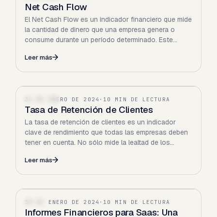
Net Cash Flow
El Net Cash Flow es un indicador financiero que mide
la cantidad de dinero que una empresa genera o
consume durante un período determinado. Este
concepto es…
Leer más
31 DE ENERO DE 2024
·
10 MIN DE LECTURA
FINANZAS
Tasa de Retención de Clientes
La tasa de retención de clientes es un indicador
clave de rendimiento que todas las empresas deben
tener en cuenta. No sólo mide la lealtad de los
clientes, sino…
Leer más
30 DE ENERO DE 2024
·
10 MIN DE LECTURA
SAAS
Informes Financieros para Saas: Una