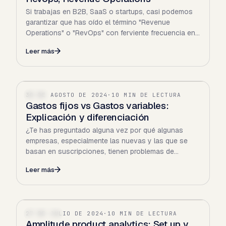
Si trabajas en B2B, SaaS o startups, casi podemos
garantizar que has oído el término "Revenue
Operations" o "RevOps" con ferviente frecuencia en
los…
Leer más
30 DE AGOSTO DE 2024
·
10 MIN DE LECTURA
SAAS
Gastos fijos vs Gastos variables:
Explicación y diferenciación
¿Te has preguntado alguna vez por qué algunas
empresas, especialmente las nuevas y las que se
basan en suscripciones, tienen problemas de
liquidez? Resulta que…
Leer más
27 DE JULIO DE 2024
·
10 MIN DE LECTURA
FINANZAS
Amplitude product analytics: Set up y