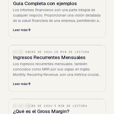
Guía Completa con ejemplos
Los informes financieros son una parte integral de
cualquier negocio. Proporcionan una visión detallada
de la salud financiera de una empresa, permitiendo a
los…
Leer más
29 DE ENERO DE 2024
·
10 MIN DE LECTURA
SAAS
Ingresos Recurrentes Mensuales
Los ingresos recurrentes mensuales, también
conocidos como MRR por sus siglas en inglés
Monthly Recurring Revenue, son una métrica crucial
para cualquier negocio…
Leer más
26 DE ENERO DE 2024
·
9 MIN DE LECTURA
FINANZAS
¿Qué es el Gross Margin?