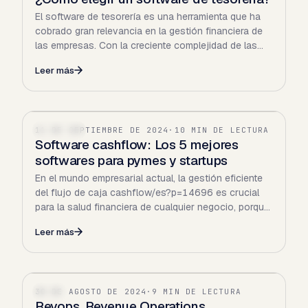
El software de tesorería es una herramienta que ha
cobrado gran relevancia en la gestión financiera de
las empresas. Con la creciente complejidad de las…
Leer más
11 DE SEPTIEMBRE DE 2024
·
10 MIN DE LECTURA
FINANZAS
Software cashflow: Los 5 mejores
softwares para pymes y startups
En el mundo empresarial actual, la gestión eficiente
del flujo de caja cashflow/es?p=14696 es crucial
para la salud financiera de cualquier negocio, porque
una…
Leer más
30 DE AGOSTO DE 2024
·
9 MIN DE LECTURA
SAAS
Revops, Revenue Operations