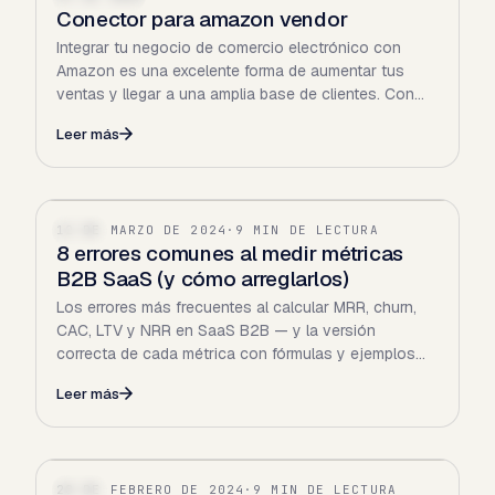
Conector para amazon vendor
Integrar tu negocio de comercio electrónico con
Amazon es una excelente forma de aumentar tus
ventas y llegar a una amplia base de clientes. Con
millones de…
Leer más
12 DE MARZO DE 2024
·
9 MIN DE LECTURA
SAAS
8 errores comunes al medir métricas
B2B SaaS (y cómo arreglarlos)
Los errores más frecuentes al calcular MRR, churn,
CAC, LTV y NRR en SaaS B2B — y la versión
correcta de cada métrica con fórmulas y ejemplos
reales.
Leer más
28 DE FEBRERO DE 2024
·
9 MIN DE LECTURA
SAAS