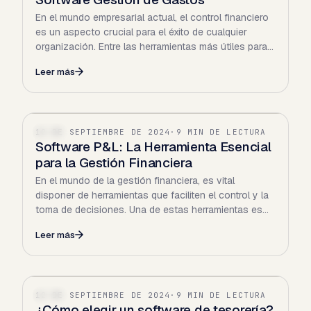
En el mundo empresarial actual, el control financiero
es un aspecto crucial para el éxito de cualquier
organización. Entre las herramientas más útiles para…
Leer más
12 DE SEPTIEMBRE DE 2024
·
9 MIN DE LECTURA
SAAS
Software P&L: La Herramienta Esencial
para la Gestión Financiera
En el mundo de la gestión financiera, es vital
disponer de herramientas que faciliten el control y la
toma de decisiones. Una de estas herramientas es
el…
Leer más
12 DE SEPTIEMBRE DE 2024
·
9 MIN DE LECTURA
SAAS
¿Cómo elegir un software de tesorería?