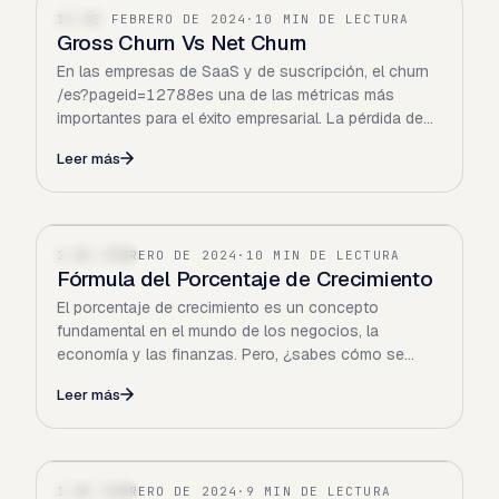
14 DE FEBRERO DE 2024
·
10 MIN DE LECTURA
SAAS
Gross Churn Vs Net Churn
En las empresas de SaaS y de suscripción, el churn
/es?pageid=12788es una de las métricas más
importantes para el éxito empresarial. La pérdida de
clientes tiene…
Leer más
2 DE FEBRERO DE 2024
·
10 MIN DE LECTURA
FINANZAS
Fórmula del Porcentaje de Crecimiento
El porcentaje de crecimiento es un concepto
fundamental en el mundo de los negocios, la
economía y las finanzas. Pero, ¿sabes cómo se
calcula? En este blog, te…
Leer más
1 DE FEBRERO DE 2024
·
9 MIN DE LECTURA
FINANZAS