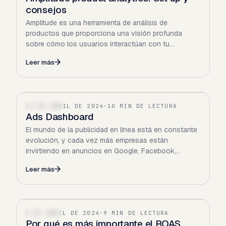
consejos
Amplitude es una herramienta de análisis de
productos que proporciona una visión profunda
sobre cómo los usuarios interactúan con tu
producto. Desde entender los…
Leer más
14 DE ABRIL DE 2024
·
10 MIN DE LECTURA
FINANZAS
Ads Dashboard
El mundo de la publicidad en línea está en constante
evolución, y cada vez más empresas están
invirtiendo en anuncios en Google, Facebook,
Amazon y muchas otras…
Leer más
6 DE ABRIL DE 2024
·
9 MIN DE LECTURA
FINANZAS
Por qué es más importante el ROAS