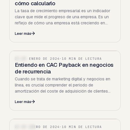
cómo calcularlo
La tasa de crecimiento empresarial es un indicador
clave que mide el progreso de una empresa. Es un
reflejo de cómo una empresa está creciendo en
términos de…
Leer más
23 DE ENERO DE 2024
·
10 MIN DE LECTURA
SAAS
Entiendo en CAC Payback en negocios
de recurrencia
Cuando se trata de marketing digital y negocios en
línea, es crucial comprender el periodo de
amortización del coste de adquisición de clientes
/es?p=14123CAC…
Leer más
23 DE ENERO DE 2024
·
10 MIN DE LECTURA
FINANZAS