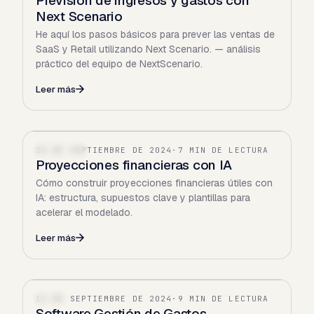
Previsión de ingresos y gastos con
Next Scenario
He aquí los pasos básicos para prever las ventas de
SaaS y Retail utilizando Next Scenario. — análisis
práctico del equipo de NextScenario.
Leer más
23 DE SEPTIEMBRE DE 2024
·
7 MIN DE LECTURA
FINANZAS
Proyecciones financieras con IA
Cómo construir proyecciones financieras útiles con
IA: estructura, supuestos clave y plantillas para
acelerar el modelado.
Leer más
12 DE SEPTIEMBRE DE 2024
·
9 MIN DE LECTURA
SAAS
Software Gestión de Gastos