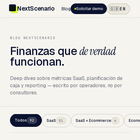
NextScenario
Blog
EN
🇬🇧
Solicitar demo
BLOG NEXTSCENARIO
Finanzas que
de verdad
funcionan.
Deep dives sobre métricas SaaS, planificación de
caja y reporting — escrito por operadores, no por
consultores.
Todos
92
SaaS
SaaS + Ecommerce
Ecom
51
4