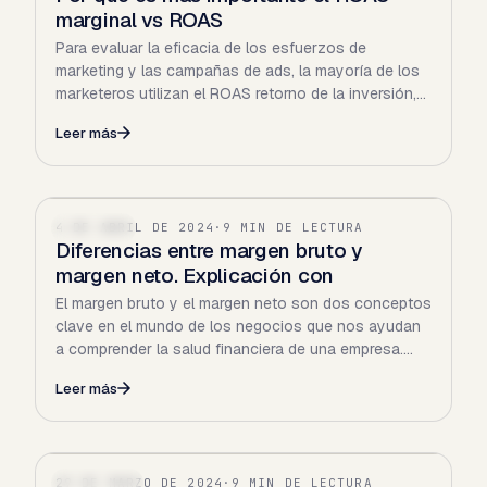
marginal vs ROAS
Para evaluar la eficacia de los esfuerzos de
marketing y las campañas de ads, la mayoría de los
marketeros utilizan el ROAS retorno de la inversión,
que se…
Leer más
4 DE ABRIL DE 2024
·
9 MIN DE LECTURA
FINANZAS
Diferencias entre margen bruto y
margen neto. Explicación con
El margen bruto y el margen neto son dos conceptos
clave en el mundo de los negocios que nos ayudan
a comprender la salud financiera de una empresa.
Ambos…
Leer más
29 DE MARZO DE 2024
·
9 MIN DE LECTURA
ECOMMERCE