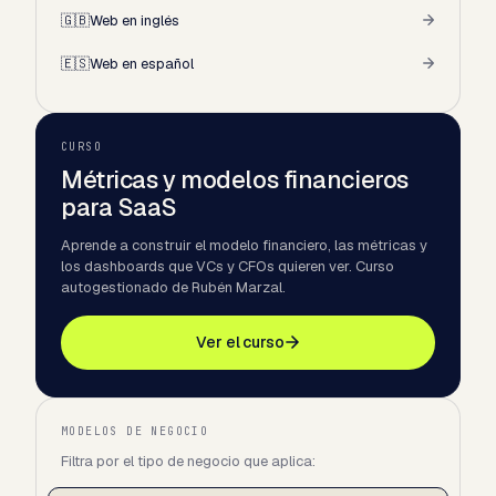
🇬🇧
Web en inglés
🇪🇸
Web en español
CURSO
Métricas y modelos financieros
para SaaS
Aprende a construir el modelo financiero, las métricas y
los dashboards que VCs y CFOs quieren ver. Curso
autogestionado de Rubén Marzal.
Ver el curso
MODELOS DE NEGOCIO
Filtra por el tipo de negocio que aplica: